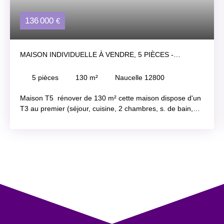
136 000
€
MAISON INDIVIDUELLE À VENDRE, 5 PIÈCES -
NAUCELLE 12800
5
pièces
130
m²
Naucelle 12800
Maison T5 rénover de 130 m² cette maison dispose d'un
T3 au premier (séjour, cuisine, 2 chambres, s. de bain,
wc) et au rdc un T2 avec possibilité de faire 2 chambres
dans le séjour (séjour, cuisine, s. d'eau, toilette, chambre)
un garage indépendant , puit, joli jardin de 1698m²