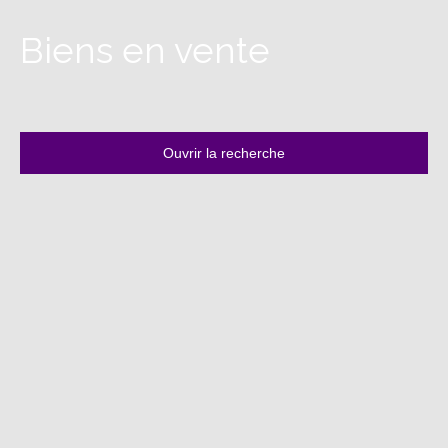
Biens en vente
Ouvrir la recherche
Type d'offre
Vente
Type de bien
Maison de campagne
Localisation
Mirandol-Bourgnounac (81190)
Budget max (€)