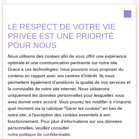
LE RESPECT DE VOTRE VIE
Maison de
307 400
€
PRIVÉE EST UNE PRIORITÉ
campagne à
vendre, 7
POUR NOUS
7
pièces
Maison de
pièces -
caractère T7 –
195
m²
Nous utilisons des cookies afin de vous offrir une expérience
Mirandol-
195 m² – Charme
optimale et une communication pertinente sur notre site.
Bourgnounac
rustique &
Mirandol-Bourgnounac 81190
Grace à ces technologies, nous pouvons vous proposer du
authenticité
81190
contenu en rapport avec vos centres d'intérêt. Ils nous
préservée À
En savoir +
permettent également d'améliorer la qualité de nos services et
découvrir, cette
la convivialité de notre site internet. Nous utiliserons
maison de
uniquement les données personnelles pour lesquelles vous
caractère, un
avez donné votre accord. Vous pouvez les modifier à n'importe
véritable havre de
quel moment via la rubrique ″Gérer les cookies″ en bas de
paix où le charme
notre site, à l'exception des cookies essentiels à son
de l’ancien est
fonctionnement. Pour plus d'informations sur vos données
resté intact. Ses
personnelles, veuillez consulter
matériaux
notre politique de confidentialité
.
d’époque et ses