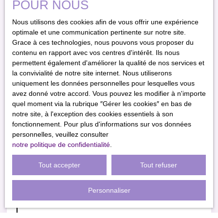
POUR NOUS
Mes favoris
Nous utilisons des cookies afin de vous offrir une expérience
optimale et une communication pertinente sur notre site.
Estimation
Grace à ces technologies, nous pouvons vous proposer du
contenu en rapport avec vos centres d'intérêt. Ils nous
permettent également d'améliorer la qualité de nos services et
Pied de page central
la convivialité de notre site internet. Nous utiliserons
uniquement les données personnelles pour lesquelles vous
avez donné votre accord. Vous pouvez les modifier à n'importe
Estimez votre bien
quel moment via la rubrique ″Gérer les cookies″ en bas de
Vendre avec nous
notre site, à l'exception des cookies essentiels à son
fonctionnement. Pour plus d'informations sur vos données
Nous contacter
personnelles, veuillez consulter
notre politique de confidentialité
.
Pied de page droit
Tout accepter
Tout refuser
Nos honoraires
Personnaliser
Mentions légales
Politique de confidentialité