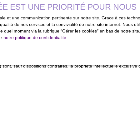
ÉE EST UNE PRIORITÉ POUR NOUS
lée Cérès, 67200 Strasbourg.
imale et une communication pertinente sur notre site. Grace à ces tec
140 Quai du Sartel, 59100 Roubaix. Numéro de téléphone : 08 203 203 
qualité de nos services et la convivialité de notre site internet. Nous 
 quel moment via la rubrique ″Gérer les cookies″ en bas de notre site,
er
notre politique de confidentialité
.
ernationale sur le droit d’auteur et la propriété intellectuelle.
sont, sauf dispositions contraires, la propriété intellectuelle exclus
i permet de générer les pages qui constituent le site web restent propr
n ou représentation, intégrale ou partielle, de ce site sur un support él
été Netty.
ant vers d’autres sites internet indépendants. Ces liens ne constituent,
xternes. Dès lors, l’éditeur du présent site ne saurait être tenu respon