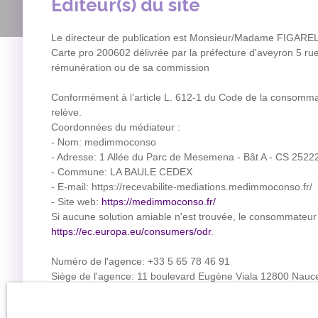
Éditeur(s) du site
Le directeur de publication est Monsieur/Madame FIGAR
Carte pro 200602 délivrée par la préfecture d'aveyron 5 rue
rémunération ou de sa commission
Conformément à l’article L. 612-1 du Code de la consommati
relève.
Coordonnées du médiateur :
- Nom: medimmoconso
- Adresse: 1 Allée du Parc de Mesemena - Bât A - CS 2522
- Commune: LA BAULE CEDEX
- E-mail: https://recevabilite-mediations.medimmoconso.fr/
- Site web:
https://medimmoconso.fr/
Si aucune solution amiable n'est trouvée, le consommateur 
https://ec.europa.eu/consumers/odr
.
Numéro de l'agence: +33 5 65 78 46 91
Siège de l'agence: 11 boulevard Eugène Viala 12800 Nauce
RCS: 488955022