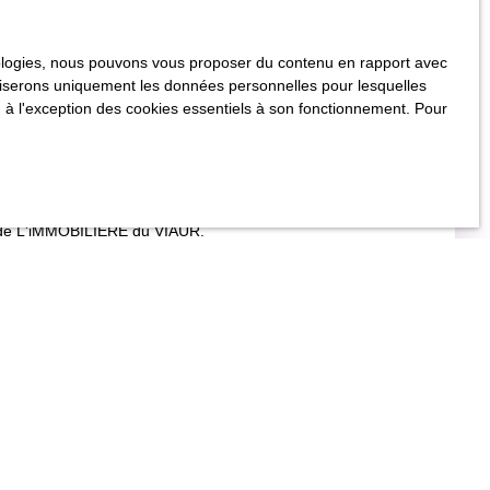
hnologies, nous pouvons vous proposer du contenu en rapport avec
63
utiliserons uniquement les données personnelles pour lesquelles
 à l'exception des cookies essentiels à son fonctionnement. Pour
ive de L'iMMOBILIERE du VIAUR.
iété exclusive de la société Netty.
ectronique ou tout autre support quel qu’il soit est
 en aucun cas, une approbation ou un partenariat entre
sable de leurs contenus, leurs produits, leurs publicités ou