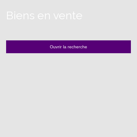
Biens en vente
Ouvrir la recherche
Type d'offre
Vente
Type de bien
Maison
Localisation
Montirat (81190)
Budget max (€)