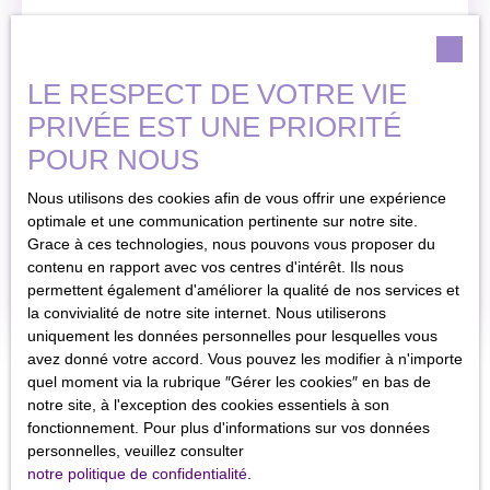
LE RESPECT DE VOTRE VIE
Maison ancienne à
265 000
€
PRIVÉE EST UNE PRIORITÉ
vendre, 6 pièces -
Montirat 81190
POUR NOUS
6
pièces
Superbe corps de ferme
en pleine nature Laissez-
148
m²
Nous utilisons des cookies afin de vous offrir une expérience
vous séduire par ce bel
optimale et une communication pertinente sur notre site.
ensemble rural composé
Montirat 81190
Grace à ces technologies, nous pouvons vous proposer du
d’une maison T3 de 80
contenu en rapport avec vos centres d'intérêt. Ils nous
m² et d’une seconde
En savoir +
permettent également d'améliorer la qualité de nos services et
maison indépendante de
la convivialité de notre site internet. Nous utiliserons
plain-pied de 68 m²,
uniquement les données personnelles pour lesquelles vous
idéale pour accueillir
avez donné votre accord. Vous pouvez les modifier à n'importe
famille, amis ou projet
quel moment via la rubrique ″Gérer les cookies″ en bas de
locatif. Une grange de
notre site, à l'exception des cookies essentiels à son
150 m² sur deux niveaux
fonctionnement. Pour plus d'informations sur vos données
et plusieurs dépendances
personnelles, veuillez consulter
offrent un fort potentiel
notre politique de confidentialité
.
d’aménagement.