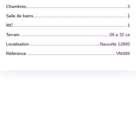
Chambres
3
Salle de bains
1
WC
1
Terrain
06 a 32 ca
Localisation
Naucelle 12800
Référence
VM485