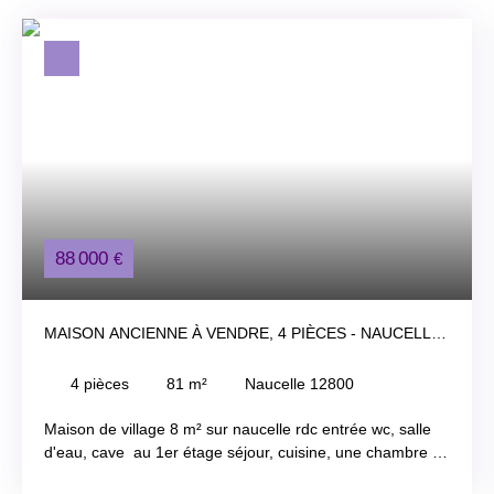
88 000
€
MAISON ANCIENNE À VENDRE, 4 PIÈCES - NAUCELLE
12800
4
pièces
81
m²
Naucelle 12800
Maison de village 8 m² sur naucelle rdc entrée wc, salle
d'eau, cave au 1er étage séjour, cuisine, une chambre au
2eme étage 2 chambres enfants idéale pied à terre sur le