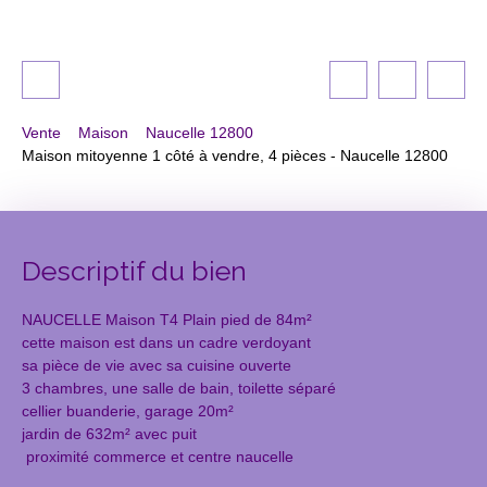
Vente
Maison
Naucelle 12800
Maison mitoyenne 1 côté à vendre, 4 pièces - Naucelle 12800
Descriptif du bien
NAUCELLE Maison T4 Plain pied de 84m²
cette maison est dans un cadre verdoyant
sa pièce de vie avec sa cuisine ouverte
3 chambres, une salle de bain, toilette séparé
cellier buanderie, garage 20m²
jardin de 632m² avec puit
proximité commerce et centre naucelle