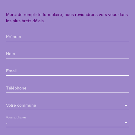
Merci de remplir le formulaire, nous reviendrons vers vous dans
les plus brefs délais.
Prénom
Nom
Email
Téléphone
Votre commune
Vous souhaitez
-