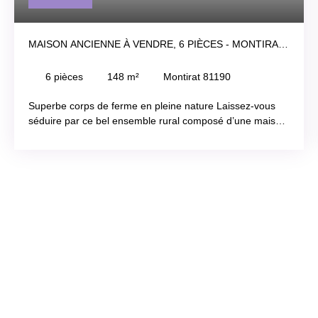
MAISON ANCIENNE À VENDRE, 6 PIÈCES - MONTIRAT
81190
6
pièces
148
m²
Montirat 81190
Superbe corps de ferme en pleine nature Laissez-vous
séduire par ce bel ensemble rural composé d’une maison
T3 de 80 m² et d’une seconde maison indépendante de
plain-pied de 68 m², idéale pour accueillir famille, amis ou
projet locatif. Une grange de 150 m² sur deux niveaux et
plusieurs dépendances offrent un fort potentiel
d’aménagement. Implantée sur plus d’1,4895 hectare, la
propriété dispose d’un jardin, potager, verger et noyeraie,
complétés par un pré de 3 200 m² et un bois de 3 000 m².
Un cadre naturel privilégié pour un projet de vie en
harmonie avec la nature : gîte, activité agricole ou
résidence familiale.