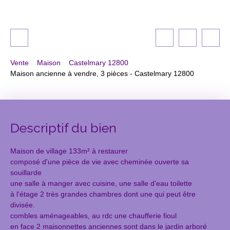
Vente
Maison
Castelmary 12800
Maison ancienne à vendre, 3 pièces - Castelmary 12800
Descriptif du bien
Maison de village 133m² à restaurer
composé d'une pièce de vie avec cheminée ouverte sa
souillarde
une salle à manger avec cuisine, une salle d'eau toilette
à l'étage 2 très grandes chambres dont une qui peut être
divisée.
combles aménageables, au rdc une chaufferie fioul
en face 2 maisonnettes anciennes sont dans le jardin arboré