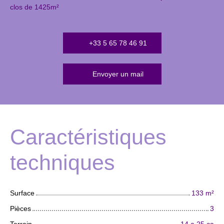
clos de 1425m²
+33 5 65 78 46 91
Envoyer un mail
Caractéristiques
techniques
Surface
133
m²
Pièces
3