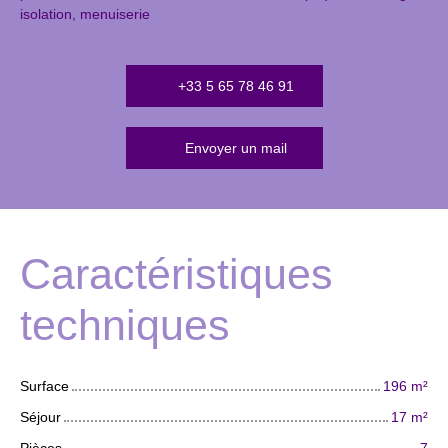
isolation, menuiserie
+33 5 65 78 46 91
Envoyer un mail
Caractéristiques
techniques
Surface
196
m²
Séjour
17
m²