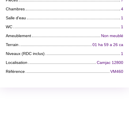
Pièces
7
Chambres
4
Salle d'eau
1
WC
1
Ameublement
Non meublé
Terrain
01 ha 59 a 26 ca
Niveaux (RDC inclus)
1
Localisation
Camjac 12800
Référence
VM460