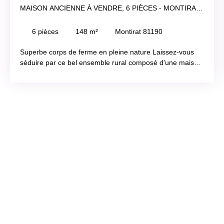
MAISON ANCIENNE À VENDRE, 6 PIÈCES - MONTIRAT
81190
6
pièces
148
m²
Montirat 81190
Superbe corps de ferme en pleine nature Laissez-vous
séduire par ce bel ensemble rural composé d’une maison
T3 de 80 m² et d’une seconde maison indépendante de
plain-pied de 68 m², idéale pour accueillir famille, amis ou
projet locatif. Une grange de 150 m² sur deux niveaux et
plusieurs dépendances offrent un fort potentiel
d’aménagement. Implantée sur plus d’1,4895 hectare, la
propriété dispose d’un jardin, potager, verger et noyeraie,
complétés par un pré de 3 200 m² et un bois de 3 000 m².
Un cadre naturel privilégié pour un projet de vie en
harmonie avec la nature : gîte, activité agricole ou
résidence familiale.