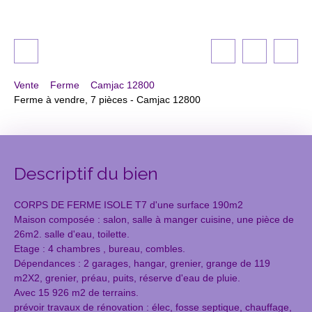
Vente
Ferme
Camjac 12800
Ferme à vendre, 7 pièces - Camjac 12800
Descriptif du bien
CORPS DE FERME ISOLE T7 d'une surface 190m2
Maison composée : salon, salle à manger cuisine, une pièce de
26m2. salle d'eau, toilette.
Etage : 4 chambres , bureau, combles.
Dépendances : 2 garages, hangar, grenier, grange de 119
m2X2, grenier, préau, puits, réserve d'eau de pluie.
Avec 15 926 m2 de terrains.
prévoir travaux de rénovation : élec, fosse septique, chauffage,