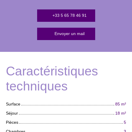
+33 5 65 78 46 91
Envoyer un mail
Caractéristiques
techniques
Surface
85
m²
Séjour
18
m²
Pièces
5
Chambres
3