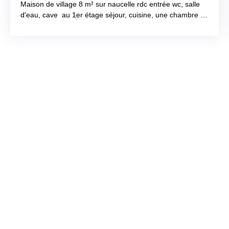
Maison de village 8 m² sur naucelle rdc entrée wc, salle
d'eau, cave au 1er étage séjour, cuisine, une chambre au
2eme étage 2 chambres enfants idéale pied à terre sur le
ségala Possibilité d'aménager une salle d'eau , wc et une
jolie cuisine dans le séjour. voir photos