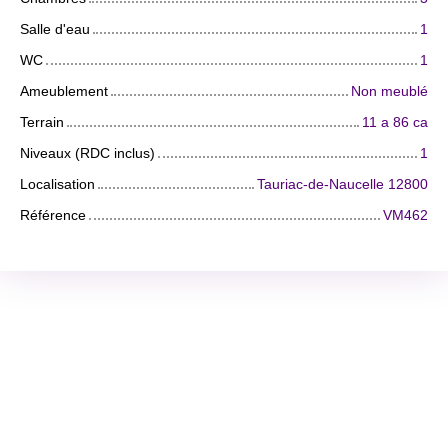
Salle d'eau
1
WC
1
Ameublement
Non meublé
Terrain
11 a 86 ca
Niveaux (RDC inclus)
1
Localisation
Tauriac-de-Naucelle 12800
Référence
VM462