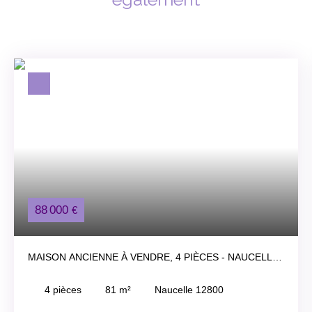
88 000
€
MAISON ANCIENNE À VENDRE, 4 PIÈCES - NAUCELLE
12800
4
pièces
81
m²
Naucelle 12800