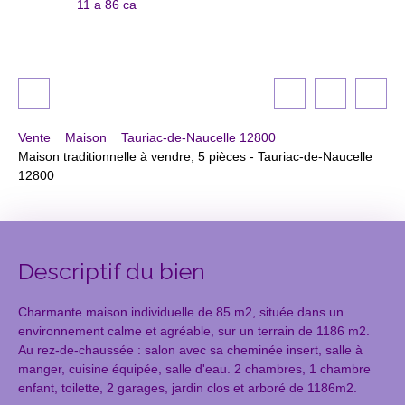
11 a 86 ca
Vente
Maison
Tauriac-de-Naucelle 12800
Maison traditionnelle à vendre, 5 pièces - Tauriac-de-Naucelle
12800
Descriptif du bien
Charmante maison individuelle de 85 m2, située dans un
environnement calme et agréable, sur un terrain de 1186 m2.
Au rez-de-chaussée : salon avec sa cheminée insert, salle à
manger, cuisine équipée, salle d'eau. 2 chambres, 1 chambre
enfant, toilette, 2 garages, jardin clos et arboré de 1186m2.