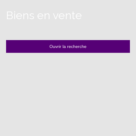
Biens en vente
Ouvrir la recherche
Type d'offre
Vente
Type de bien
Maison
Localisation
Camjac (12800)
Budget max (€)