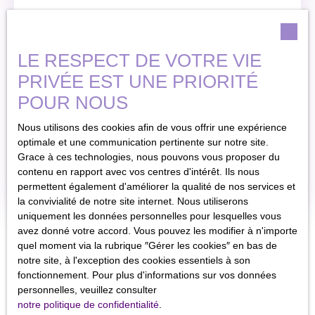
LE RESPECT DE VOTRE VIE
Ferme à vendre, 7
Vendu
PRIVÉE EST UNE PRIORITÉ
pièces - Camjac 12800
POUR NOUS
7
pièces
CORPS DE FERME
ISOLE T7 d'une surface
196
m²
Nous utilisons des cookies afin de vous offrir une expérience
190m2 Maison composée
optimale et une communication pertinente sur notre site.
: salon, salle à manger
Camjac 12800
Grace à ces technologies, nous pouvons vous proposer du
cuisine, une pièce de
contenu en rapport avec vos centres d'intérêt. Ils nous
26m2. salle d'eau,
En savoir +
permettent également d'améliorer la qualité de nos services et
toilette. Etage : 4
la convivialité de notre site internet. Nous utiliserons
chambres , bureau,
uniquement les données personnelles pour lesquelles vous
combles. Dépendances :
avez donné votre accord. Vous pouvez les modifier à n'importe
2 garages, hangar,
quel moment via la rubrique ″Gérer les cookies″ en bas de
grenier, grange de 119
notre site, à l'exception des cookies essentiels à son
m2X2, grenier, préau,
fonctionnement. Pour plus d'informations sur vos données
puits, réserve d'eau de
personnelles, veuillez consulter
pluie. Avec 15 926 m2 de
notre politique de confidentialité
.
terrains. prévoir travaux