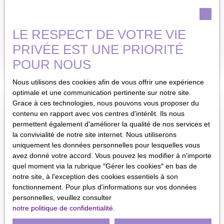
Naucelle 12800
10 a 06 ca
Naucelle Terrain dans
quartier calme 1006m2
Naucelle 12800
LE RESPECT DE VOTRE VIE
arboré non viabilisé.
Etude du sol en cours.
PRIVÉE EST UNE PRIORITÉ
En savoir +
POUR NOUS
Nous utilisons des cookies afin de vous offrir une expérience
optimale et une communication pertinente sur notre site.
Grace à ces technologies, nous pouvons vous proposer du
contenu en rapport avec vos centres d'intérêt. Ils nous
permettent également d'améliorer la qualité de nos services et
la convivialité de notre site internet. Nous utiliserons
uniquement les données personnelles pour lesquelles vous
avez donné votre accord. Vous pouvez les modifier à n'importe
quel moment via la rubrique ″Gérer les cookies″ en bas de
notre site, à l'exception des cookies essentiels à son
fonctionnement. Pour plus d'informations sur vos données
personnelles, veuillez consulter
notre politique de confidentialité
.